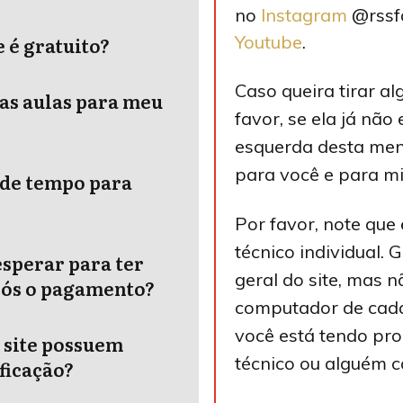
no
Instagram
@rssfa
Youtube
.
é gratuito ?
Caso queira tirar al
as aulas para meu
favor, se ela já não
esquerda desta me
para você e para m
 de tempo para
Por favor, note que
técnico individual.
esperar para ter
geral do site, mas n
pós o pagamento?
computador de cada
você está tendo pro
 site possuem
técnico ou alguém c
ficação?