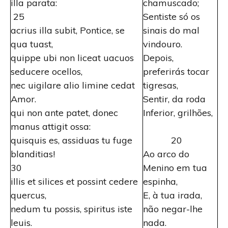
illa parata:
chamuscado;
25
Sentiste só os
acrius illa subit, Pontice, se
sinais do mal
qua tuast,
vindouro.
quippe ubi non liceat uacuos
Depois,
seducere ocellos,
preferirás tocar
nec uigilare alio limine cedat
tigresas,
Amor.
Sentir, da roda
qui non ante patet, donec
Inferior, grilhões,
manus attigit ossa:
quisquis es, assiduas tu fuge
20
blanditias!
Ao arco do
30
Menino em tua
illis et silices et possint cedere
espinha,
quercus,
E, à tua irada,
nedum tu possis, spiritus iste
não negar-lhe
leuis.
nada.