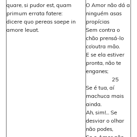
quare, si pudor est, quam
O Amor não dá a
primum errata fatere:
ninguém asas
dicere quo pereas saepe in
propícias
amore leuat.
Sem contra o
chão prensá-lo
co’outra mão.
E se ela estiver
pronta, não te
enganes;
25
Se é tua, aí
machuca mais
ainda.
Ah, sim!… Se
desviar o olhar
não podes,