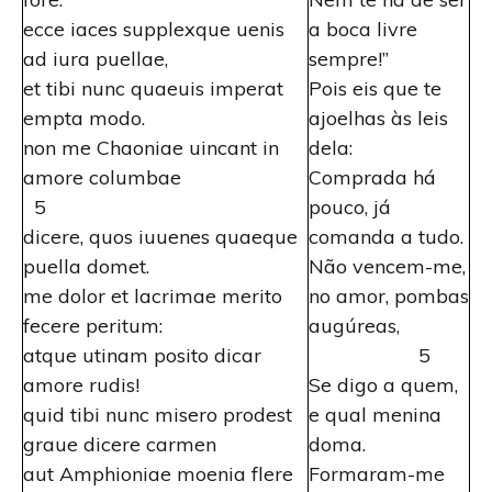
ecce iaces supplexque uenis
a boca livre
ad iura puellae,
sempre!”
et tibi nunc quaeuis imperat
Pois eis que te
empta modo.
ajoelhas às leis
non me Chaoniae uincant in
dela:
amore columbae
Comprada há
5
pouco, já
dicere, quos iuuenes quaeque
comanda a tudo.
puella domet.
Não vencem-me,
me dolor et lacrimae merito
no amor, pombas
fecere peritum:
augúreas,
atque utinam posito dicar
5
amore rudis!
Se digo a quem,
quid tibi nunc misero prodest
e qual menina
graue dicere carmen
doma.
aut Amphioniae moenia flere
Formaram-me