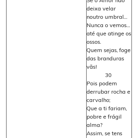
Se o Amor não
deixa velar
noutro umbral…
Nunca o vemos…
até que atinge os
ossos.
Quem sejas, foge
das branduras
vãs!
30
Pois podem
derrubar rocha e
carvalho;
Que a ti fariam,
pobre e frágil
alma?
Assim, se tens