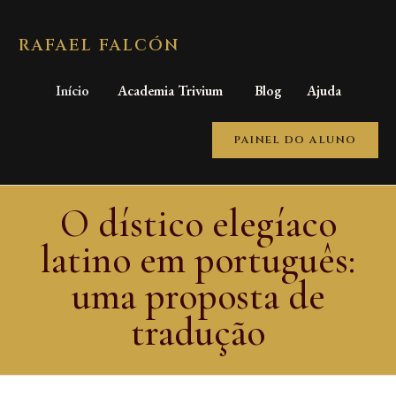
RAFAEL FALCÓN
Início
Academia Trivium
Blog
Ajuda
PAINEL DO ALUNO
O dístico elegíaco
latino em português:
uma proposta de
tradução