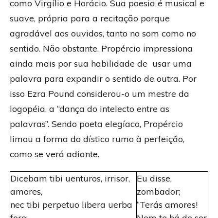
como Virgílio e Horácio. Sua poesia é musical e
suave, própria para a recitação porque
agradável aos ouvidos, tanto no som como no
sentido. Não obstante, Propércio impressiona
ainda mais por sua habilidade de usar uma
palavra para expandir o sentido de outra. Por
isso Ezra Pound considerou-o um mestre da
logopéia, a “dança do intelecto entre as
palavras”. Sendo poeta elegíaco, Propércio
limou a forma do dístico rumo à perfeição,
como se verá adiante.
Dicebam tibi uenturos, irrisor,
Eu disse,
amores,
zombador;
nec tibi perpetuo libera uerba
“Terás amores!
fore:
Nem te há de ser