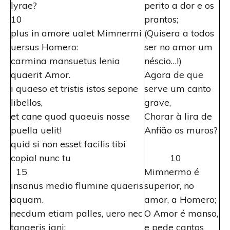
lyrae?
perito a dor e os
10
prantos;
plus in amore ualet Mimnermi
(Quisera a todos
uersus Homero:
ser no amor um
carmina mansuetus lenia
néscio…!)
quaerit Amor.
Agora de que
i quaeso et tristis istos sepone
serve um canto
libellos,
grave,
et cane quod quaeuis nosse
Chorar à lira de
puella uelit!
Anfião os muros?
quid si non esset facilis tibi
copia! nunc tu
10
15
Mimnermo é
insanus medio flumine quaeris
superior, no
aquam.
amor, a Homero;
necdum etiam palles, uero nec
O Amor é manso,
tangeris igni:
e pede cantos