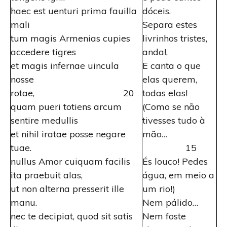
haec est uenturi prima fauilla
dóceis.
mali
Separa estes
tum magis Armenias cupies
livrinhos tristes,
accedere tigres
anda!,
et magis infernae uincula
E canta o que
nosse
elas querem,
rotae, 20
todas elas!
quam pueri totiens arcum
(Como se não
sentire medullis
tivesses tudo à
et nihil iratae posse negare
mão…
tuae.
15
nullus Amor cuiquam facilis
És louco! Pedes
ita praebuit alas,
água, em meio a
ut non alterna presserit ille
um rio!)
manu.
Nem pálido…
nec te decipiat, quod sit satis
Nem foste