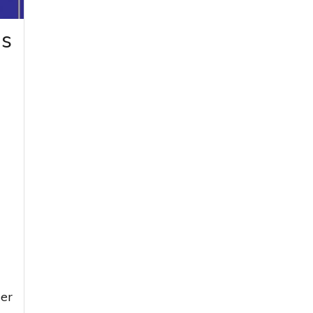
as
er