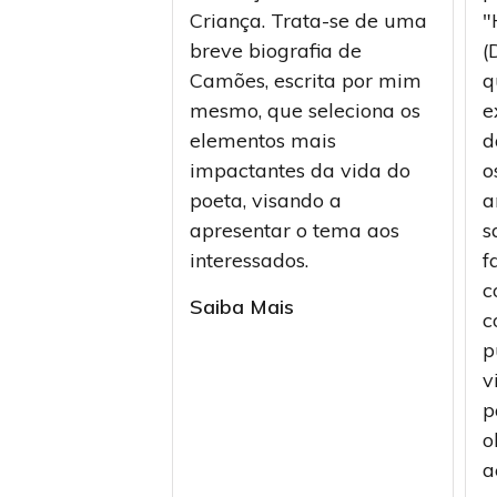
Criança. Trata-se de uma
"
breve biografia de
(
Camões, escrita por mim
q
mesmo, que seleciona os
e
elementos mais
d
impactantes da vida do
o
poeta, visando a
a
apresentar o tema aos
s
interessados.
f
c
Saiba Mais
c
p
v
p
o
a