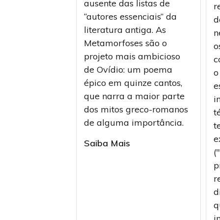
ausente das listas de
r
“autores essenciais” da
d
literatura antiga. As
n
Metamorfoses são o
o
projeto mais ambicioso
c
de Ovídio: um poema
o
épico em quinze cantos,
e
que narra a maior parte
i
dos mitos greco-romanos
t
de alguma importância.
t
e
Saiba Mais
(
p
r
d
q
i