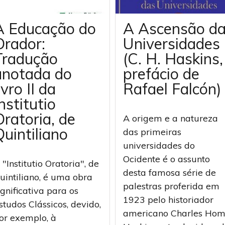
A Educação do
A Ascensão d
Orador:
Universidades
Tradução
(C. H. Haskins,
anotada do
prefácio de
ivro II da
Rafael Falcón)
nstitutio
Oratoria, de
A origem e a natureza
uintiliano
das primeiras
universidades do
Ocidente é o assunto
 "Institutio Oratoria", de
desta famosa série de
uintiliano, é uma obra
palestras proferida em
ignificativa para os
1923 pelo historiador
studos Clássicos, devido,
americano Charles Hom
or exemplo, à