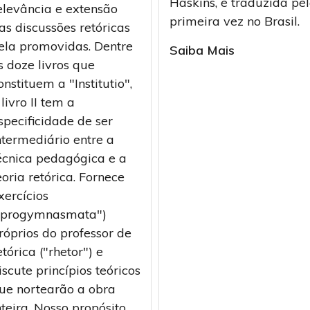
Haskins, e traduzida pe
elevância e extensão
primeira vez no Brasil.
as discussões retóricas
ela promovidas. Dentre
Saiba Mais
s doze livros que
onstituem a "Institutio",
 livro II tem a
specificidade de ser
ntermediário entre a
écnica pedagógica e a
eoria retórica. Fornece
xercícios
"progymnasmata")
róprios do professor de
etórica ("rhetor") e
iscute princípios teóricos
ue nortearão a obra
nteira. Nosso propósito