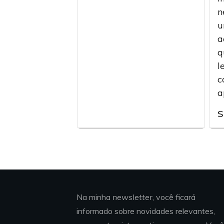
n
u
a
q
l
c
a
S
Na minha
newsletter
, você ficará
informado sobre novidades relevantes,