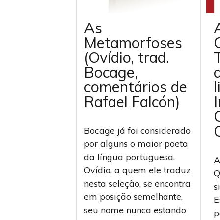
As
Metamorfoses
(Ovídio, trad.
Bocage,
comentários de
l
Rafael Falcón)
I
Q
Bocage já foi considerado
por alguns o maior poeta
da língua portuguesa.
A
Ovídio, a quem ele traduz
Q
nesta seleção, se encontra
s
em posição semelhante,
E
seu nome nunca estando
p