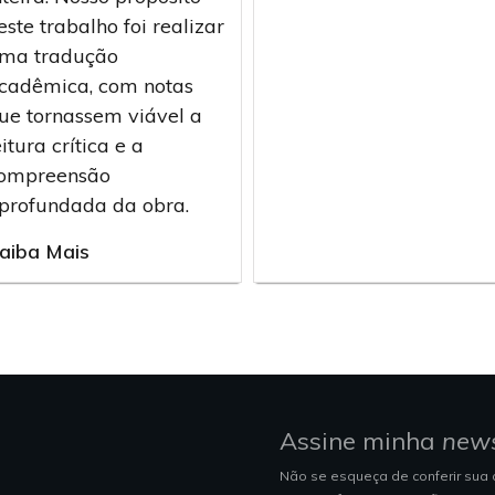
este trabalho foi realizar
ma tradução
cadêmica, com notas
ue tornassem viável a
eitura crítica e a
ompreensão
profundada da obra.
aiba Mais
Assine minha
news
Não se esqueça de conferir sua 