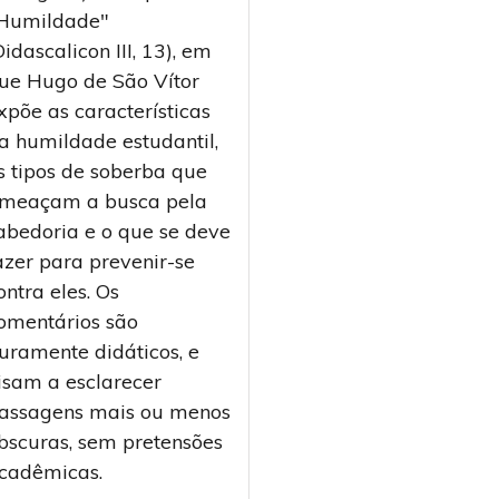
Humildade"
Didascalicon III, 13), em
ue Hugo de São Vítor
xpõe as características
a humildade estudantil,
s tipos de soberba que
meaçam a busca pela
abedoria e o que se deve
azer para prevenir-se
ontra eles. Os
omentários são
uramente didáticos, e
isam a esclarecer
assagens mais ou menos
bscuras, sem pretensões
cadêmicas.