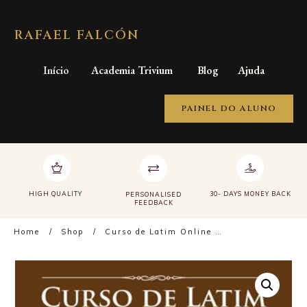
RAFAEL FALCÓN
Início
Academia Trivium
Blog
Ajuda
PAINEL DO ALUNO
HIGH QUALITY
30- DAYS MONEY BACK
PERSONALISED
FEEDBACK
Home
/
Shop
/
Curso de Latim Online – Nível Básico