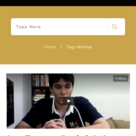
Home
|
Tag: Idiomas
Vídeos