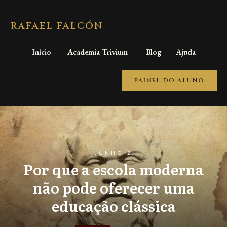
RAFAEL FALCÓN
Início
Academia Trivium
Blog
Ajuda
PAINEL DO ALUNO
JUNHO 2
Por que a escola moderna
não pode oferecer uma
educação clássica